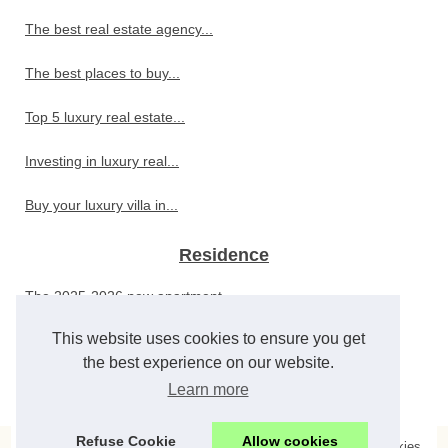
The best real estate agency...
The best places to buy...
Top 5 luxury real estate...
Investing in luxury real...
Buy your luxury villa in...
Residence
The 2025-2026 new apartment...
This website uses cookies to ensure you get
Tenant home insurance: Is it...
the best experience on our website.
Discover 19 apartments for...
Learn more
Refuse Cookie
Allow cookies
© 2026
Location-appartement-montchavin-les-coches.com
;
Cookies