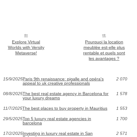
Explore Virtual
Pourquoi la location
Worlds with Versity
meublée est-elle plus
Metaverse!
rentable et quels sont
les avantages ?
15/9/2025
Paris 9th renaissance: pigalle and opéra's
2 070
appeal to uk creative professionals
08/8/2025
The best real estate agency in Barcelona for
1 578
your luxury dreams
11/7/2025
The best places to buy property in Mauritius
1 553
29/5/2025
Top 5 luxury real estate agencies in
1 700
barcelona
17/2/2025
Investing in luxury real estate in San
2 571