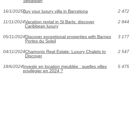
Sebastian
16/1/2025
Buy your luxury villa in Barcelona
2 472
11/11/2024
Vacation rental in St Barts: discover
2 844
Caribbean luxury
05/11/2024
Discover exceptional properties with Barnes
3 177
Portes du Soleil
04/11/2024
Chamonix Real Estate: Luxury Chalets to
2 547
Discover
18/6/2024
Investir en location meublée : quelles villes
5 475
privilégier en 2024 ?