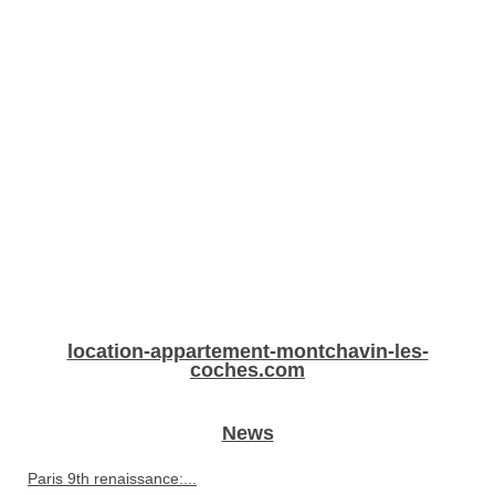
location-appartement-montchavin-les-
coches.com
News
Paris 9th renaissance:...